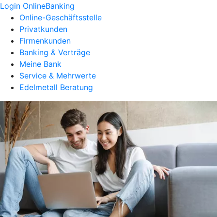
Login OnlineBanking
Online-Geschäftsstelle
Privatkunden
Firmenkunden
Banking & Verträge
Meine Bank
Service & Mehrwerte
Edelmetall Beratung