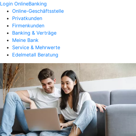
Login OnlineBanking
Online-Geschäftsstelle
Privatkunden
Firmenkunden
Banking & Verträge
Meine Bank
Service & Mehrwerte
Edelmetall Beratung