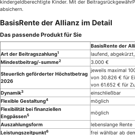
kindergeldberechtigte Kinder. Mit der BeitragsrückgewährPo
absichern.
BasisRente der Allianz im Detail
Das passende Produkt für Sie
BasisRente der All
1
Art der Beitragszahlung
laufend, abgekürzt,
2
Mindestbeitrag/-summe
3.000 €
jeweils maximal 10
Steuerlich geförderter Höchstbetrag
von 30.826 € für E
2026
von 61.652 € für 
3
Dynamik
einschließbar
4
Flexible Gestaltung
möglich
Flexibilität bei finanziellen
möglich
5
Engpässen
Auszahlungsform
lebenslange Rente
6
Leistungszeitpunkt
frei wählbar ab de