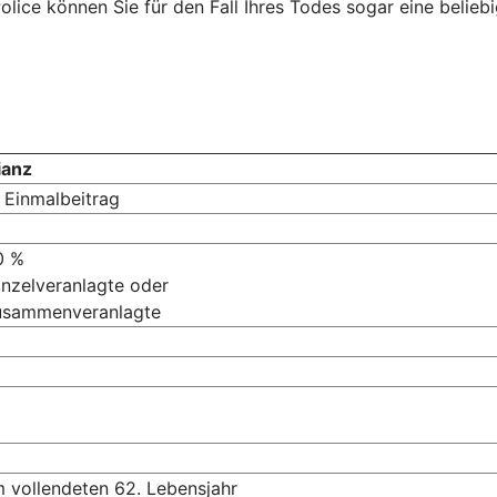
lice können Sie für den Fall Ihres Todes sogar eine belieb
ianz
 Einmalbeitrag
0 %
inzelveranlagte oder
Zusammenveranlagte
m vollendeten 62. Lebensjahr