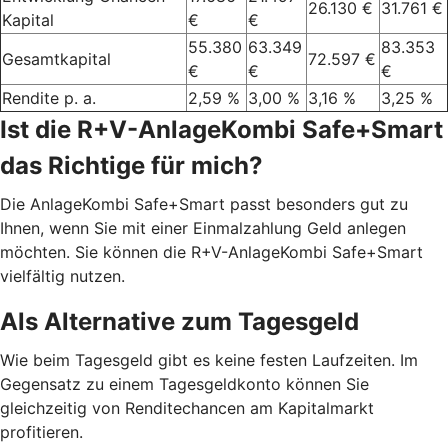
26.130 €
31.761 €
Kapital
€
€
55.380
63.349
83.353
Gesamtkapital
72.597 €
€
€
€
Rendite p. a.
2,59 %
3,00 %
3,16 %
3,25 %
Ist die R+V-AnlageKombi Safe+Smart
das Richtige für mich?
Die AnlageKombi Safe+Smart passt besonders gut zu
Ihnen, wenn Sie mit einer Einmalzahlung Geld anlegen
möchten. Sie können die R+V-AnlageKombi Safe+Smart
vielfältig nutzen.
Als Alternative zum Tagesgeld
Wie beim Tagesgeld gibt es keine festen Laufzeiten. Im
Gegensatz zu einem Tagesgeldkonto können Sie
gleichzeitig von Renditechancen am Kapitalmarkt
profitieren.