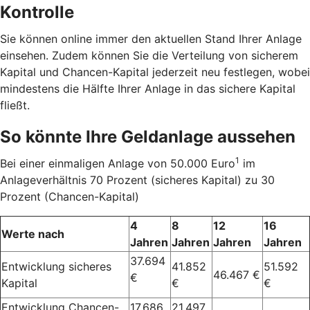
Kontrolle
Sie können online immer den aktuellen Stand Ihrer Anlage
einsehen. Zudem können Sie die Verteilung von sicherem
Kapital und Chancen-Kapital jederzeit neu festlegen, wobei
mindestens die Hälfte Ihrer Anlage in das sichere Kapital
fließt.
So könnte Ihre Geldanlage aussehen
1
Bei einer einmaligen Anlage von 50.000 Euro
im
Anlageverhältnis 70 Prozent (sicheres Kapital) zu 30
Prozent (Chancen-Kapital)
4
8
12
16
Werte nach
Jahren
Jahren
Jahren
Jahren
37.694
Entwicklung sicheres
41.852
51.592
46.467 €
€
Kapital
€
€
Entwicklung Chancen-
17.686
21.497